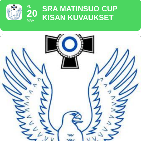
PE
SRA MATINSUO CUP
20
KISAN KUVAUKSET
MAA