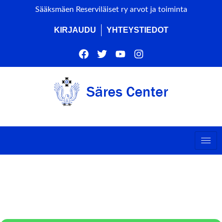
Sääksmäen Reserviläiset ry arvot ja toiminta
KIRJAUDU
YHTEYSTIEDOT
SRA MATINSUO CUP
KISAN KUVAUKSET