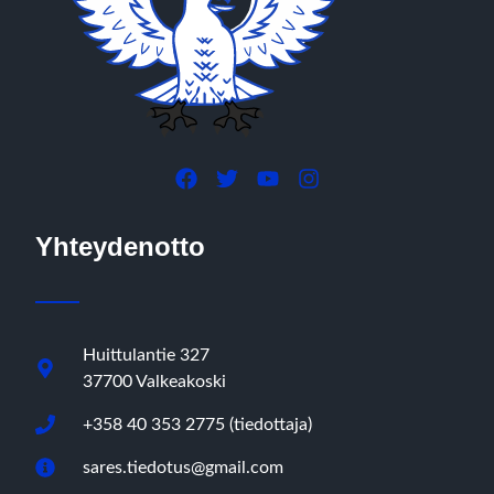
Yhteydenotto
Huittulantie 327
37700 Valkeakoski
+358 40 353 2775 (tiedottaja)
sares.tiedotus@gmail.com