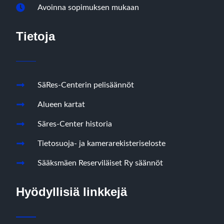
Avoinna sopimuksen mukaan
Tietoja
SäRes-Centerin pelisäännöt
Alueen kartat
Säres-Center historia
Tietosuoja- ja kamerarekisteriseloste
Sääksmäen Reserviläiset Ry säännöt
Hyödyllisiä linkkejä