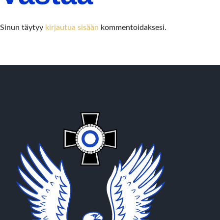
Sinun täytyy
kirjautua sisään
kommentoidaksesi.