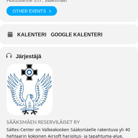
Huittulantie 357, Sääksmäki
OTHER EVENTS
KALENTERI
GOOGLE KALENTERI
Järjestäjä
SÄÄKSMÄEN RESERVILÄISET RY
SäRes-Center on Valkeakosken Sääksmäelle rakentuva yli 40
hehtaarin kokoinen Airsoft harjoitus- ja tapahtuma-alue,