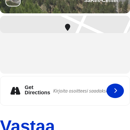
SäRes-Center
Get
Directions
Vastaa