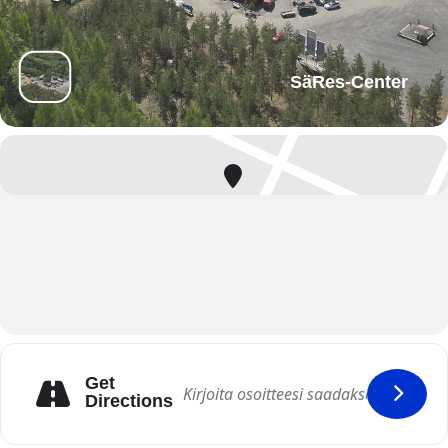
SäRes-Center
Get
Directions