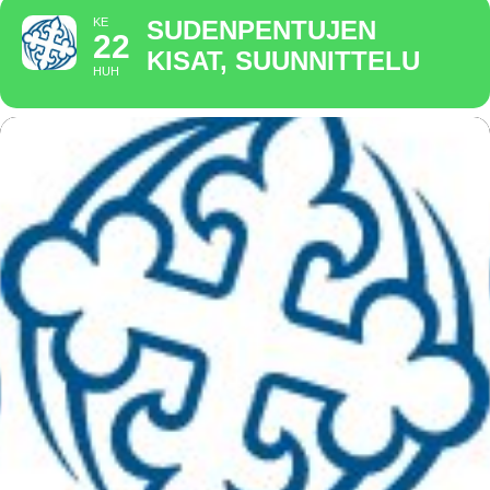
KE
SUDENPENTUJEN
22
KISAT, SUUNNITTELU
HUH