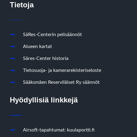
Tietoja
SäRes-Centerin pelisäännöt
Alueen kartat
Säres-Center historia
Tietosuoja- ja kamerarekisteriseloste
Sääksmäen Reserviläiset Ry säännöt
Hyödyllisiä linkkejä
Airsoft-tapahtumat: kuulaportti.fi