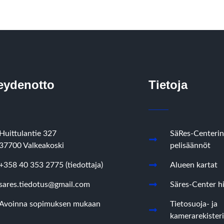
eydenotto
Tietoja
Huittulantie 327
SäRes-Centerin
37700 Valkeakoski
pelisäännöt
+358 40 353 2775 (tiedottaja)
Alueen kartat
sares.tiedotus@gmail.com
Säres-Center hi
Avoinna sopimuksen mukaan
Tietosuoja- ja
kamerarekisteri