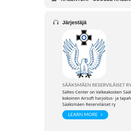
Järjestäjä
SÄÄKSMÄEN RESERVILÄISET R
SäRes-Center on Valkeakosken Sääk
kokoinen Airsoft harjoitus- ja tapa
Sääksmäen Reserviläiset ry
LEARN MORE