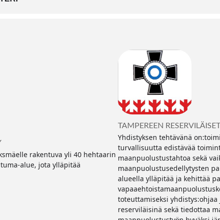
TAMPEREEN RESERVILÄISET
Yhdistyksen tehtävänä on:toim
Y
turvallisuutta edistävää toimin
smäelle rakentuva yli 40 hehtaarin
maanpuolustustahtoa sekä vaik
htuma-alue, jota ylläpitää
maanpuolustusedellytysten pa
alueella ylläpitää ja kehittää pa
vapaaehtoistamaanpuolustusko
toteuttamiseksi yhdistys:ohjaa
reserviläisinä sekä tiedottaa 
maanpuolustustyön hyväksi järj