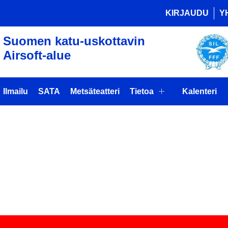
KIRJAUDU
Y
Suomen katu-uskottavin
Airsoft-alue
Ilmailu
SATA
Metsäteatteri
Tietoa
Kalenteri
RA-KOULUTU
AAN)