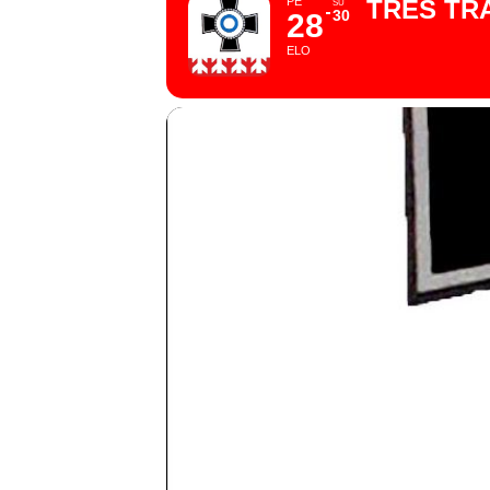
PE
TRES TR
SU
30
28
ELO