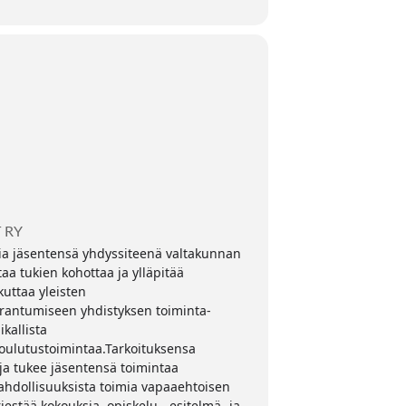
 RY
ia jäsentensä yhdyssiteenä valtakunnan
taa tukien kohottaa ja ylläpitää
uttaa yleisten
rantumiseen yhdistyksen toiminta-
ikallista
ulutustoimintaa.Tarkoituksensa
 ja tukee jäsentensä toimintaa
mahdollisuuksista toimia vapaaehtoisen
estää kokouksia, opiskelu-, esitelmä- ja