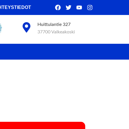
HTEYSTIEDOT
Huittulantie 327
37700 Valkeakoski
S