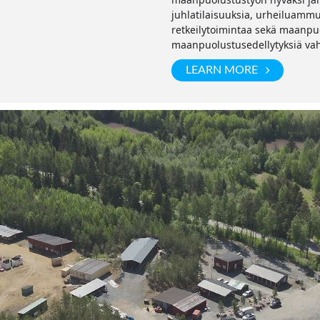
juhlatilaisuuksia, urheiluammunt
retkeilytoimintaa sekä maanpu
maanpuolustusedellytyksiä vah
LEARN MORE