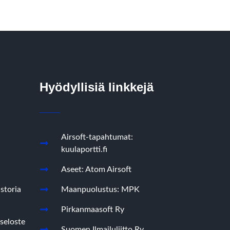
Hyödyllisiä linkkejä
Airsoft-tapahtumat:
kuulaportti.fi
Aseet: Atom Airsoft
storia
Maanpuolustus: MPK
Pirkanmaasoft Ry
seloste
Suomen Ilmailuliitto Ry