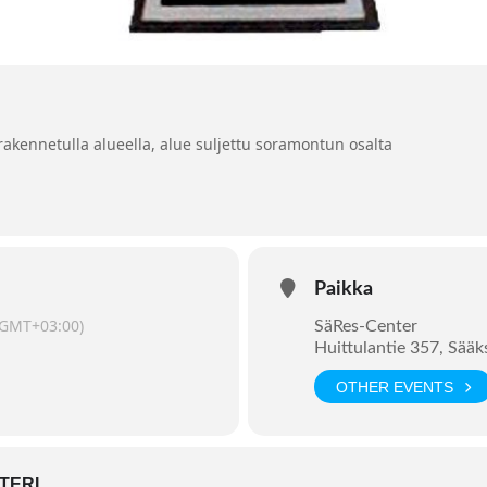
rakennetulla alueella, alue suljettu soramontun osalta
Paikka
(GMT+03:00)
SäRes-Center
Huittulantie 357, Sää
OTHER EVENTS
TERI