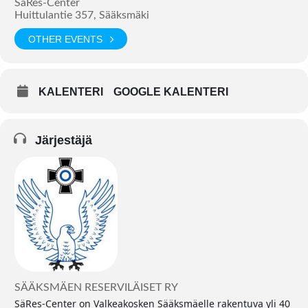
SäRes-Center
Huittulantie 357, Sääksmäki
OTHER EVENTS
KALENTERI
GOOGLE KALENTERI
Järjestäjä
SÄÄKSMÄEN RESERVILÄISET RY
SäRes-Center on Valkeakosken Sääksmäelle rakentuva yli 40