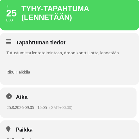
TI
TYHY-TAPAHTUMA
25
(LENNETÄÄN)
ELO
Tapahtuman tiedot
Tutustumista lentotoimintaan, droonikontti Lotta, lennetään
Riku Heikkilä
Aika
25.8.2026 09:05 - 15:05
(GMT+00:00)
Paikka