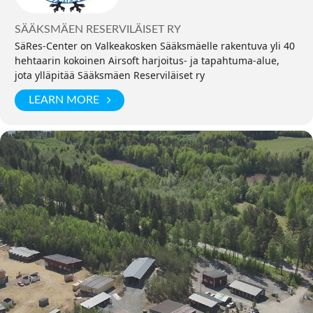
SÄÄKSMÄEN RESERVILÄISET RY
SäRes-Center on Valkeakosken Sääksmäelle rakentuva yli 40
hehtaarin kokoinen Airsoft harjoitus- ja tapahtuma-alue,
jota ylläpitää Sääksmäen Reserviläiset ry
LEARN MORE