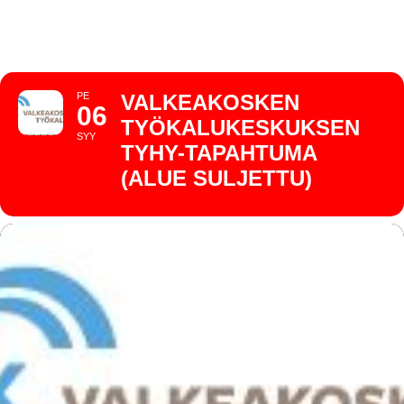
SULJETTU)
PE
VALKEAKOSKEN
06
TYÖKALUKESKUKSEN
SYY
TYHY-TAPAHTUMA
(ALUE SULJETTU)