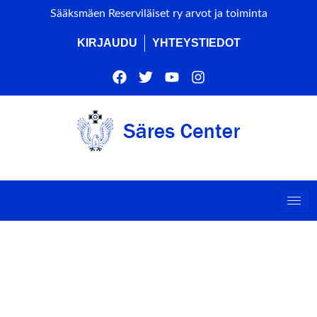
Sääksmäen Reserviläiset ry arvot ja toiminta
KIRJAUDU
YHTEYSTIEDOT
VALKEAKOSKEN
TYÖKALUKESKUKSEN
TYHY-TAPAHTUMA (ALUE