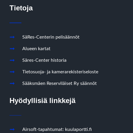
Tietoja
SäRes-Centerin pelisäännöt
Alueen kartat
Säres-Center historia
Tietosuoja- ja kamerarekisteriseloste
Sääksmäen Reserviläiset Ry säännöt
Hyödyllisiä linkkejä
Airsoft-tapahtumat: kuulaportti.fi