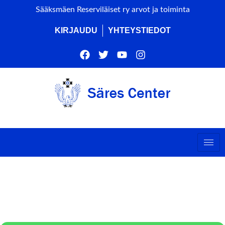
Sääksmäen Reserviläiset ry arvot ja toiminta
KIRJAUDU
YHTEYSTIEDOT
VALKEAKOSKEN VPK:N
NUORTEN TILAISUUS