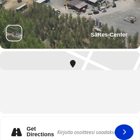
SäRes-Center
Get
Directions