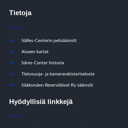
Tietoja
SäRes-Centerin pelisäännöt
Alueen kartat
Säres-Center historia
Tietosuoja- ja kamerarekisteriseloste
Sääksmäen Reserviläiset Ry säännöt
Hyödyllisiä linkkejä