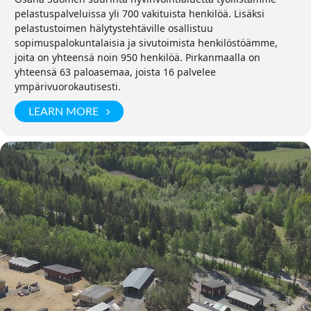
pelastuspalveluissa yli 700 vakituista henkilöä. Lisäksi
pelastustoimen hälytystehtäville osallistuu
sopimuspalokuntalaisia ja sivutoimista henkilöstöämme,
joita on yhteensä noin 950 henkilöä. Pirkanmaalla on
yhteensä 63 paloasemaa, joista 16 palvelee
ympärivuorokautisesti.
LEARN MORE