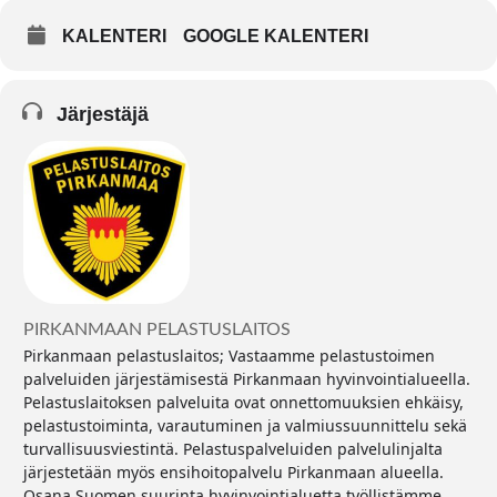
KALENTERI
GOOGLE KALENTERI
Järjestäjä
PIRKANMAAN PELASTUSLAITOS
Pirkanmaan pelastuslaitos; Vastaamme pelastustoimen
palveluiden järjestämisestä Pirkanmaan hyvinvointialueella.
Pelastuslaitoksen palveluita ovat onnettomuuksien ehkäisy,
pelastustoiminta, varautuminen ja valmiussuunnittelu sekä
turvallisuusviestintä. Pelastuspalveluiden palvelulinjalta
järjestetään myös ensihoitopalvelu Pirkanmaan alueella.
Osana Suomen suurinta hyvinvointialuetta työllistämme