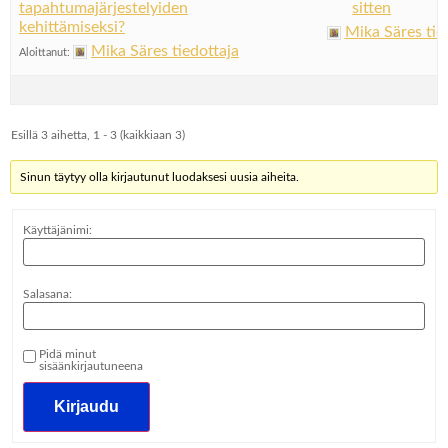
tapahtumajärjestelyiden
sitten
kehittämiseksi?
Mika Säres tie
Mika Säres tiedottaja
Aloittanut:
Esillä 3 aihetta, 1 - 3 (kaikkiaan 3)
Sinun täytyy olla kirjautunut luodaksesi uusia aiheita.
Käyttäjänimi:
Salasana:
Pidä minut
sisäänkirjautuneena
Kirjaudu