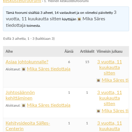
keskustelufoorumi
›
1. Yleinen keskustelufoorumi
3
Tämä foorumi sisältää 3 aiheet, 14 vastaukset ja on viimeksi päivitetty
vuotta, 11 kuukautta sitten
Mika Säres
käyttäjän
tiedottaja
toimesta.
Esillä 3 aihetta, 1 - 3 (kaikkiaan 3)
Aihe
Ääniä
Artikkelit
Viimeisin julkasu
Asiaa johtokunnalle?
3 vuotta, 11
6
15
kuukautta
Mika Säres tiedottaja
Aloittanut:
sitten
Mika Säres tie
Johtosäännön
3 vuotta, 11
1
1
kehittäminen
kuukautta
sitten
Mika Säres tiedottaja
Aloittanut:
Mika Säres tie
Kehitysideoita SäRes-
3 vuotta, 11
1
1
Centerin
kuukautta