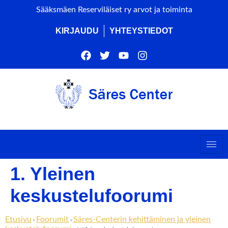
Sääksmäen Reserviläiset ry arvot ja toiminta
KIRJAUDU
YHTEYSTIEDOT
1. Yleinen
keskustelufoorumi
Etusivu
Foorumit
Säres-Centerin kehittäminen ja yleinen
›
›