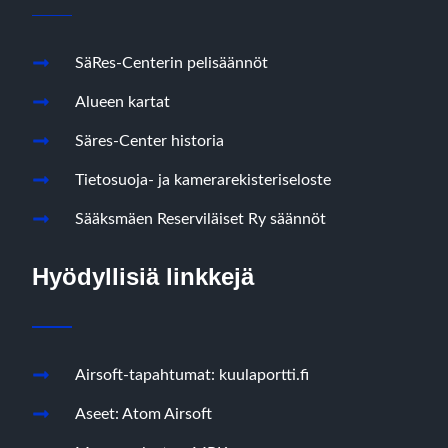
SäRes-Centerin pelisäännöt
Alueen kartat
Säres-Center historia
Tietosuoja- ja kamerarekisteriseloste
Sääksmäen Reserviläiset Ry säännöt
Hyödyllisiä linkkejä
Airsoft-tapahtumat: kuulaportti.fi
Aseet: Atom Airsoft