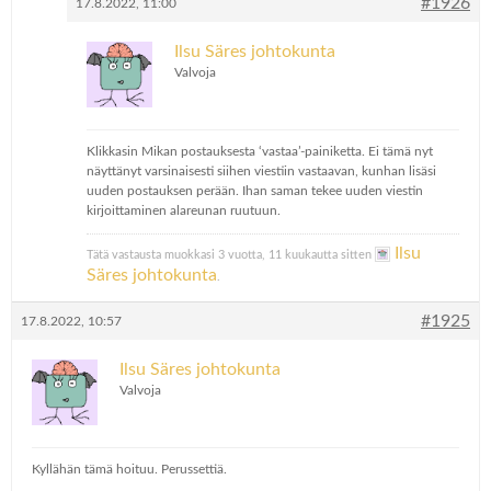
#1926
17.8.2022, 11:00
Ilsu Säres johtokunta
Valvoja
Klikkasin Mikan postauksesta ‘vastaa’-painiketta. Ei tämä nyt
näyttänyt varsinaisesti siihen viestiin vastaavan, kunhan lisäsi
uuden postauksen perään. Ihan saman tekee uuden viestin
kirjoittaminen alareunan ruutuun.
Ilsu
Tätä vastausta muokkasi 3 vuotta, 11 kuukautta sitten
Säres johtokunta
.
#1925
17.8.2022, 10:57
Ilsu Säres johtokunta
Valvoja
Kyllähän tämä hoituu. Perussettiä.