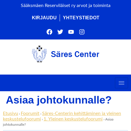
Sääksmäen Reserviläiset ry arvot ja toiminta
KIRJAUDU
YHTEYSTIEDOT
Asiaa johtokunnalle?
Etusivu
Foorumit
Säres-Centerin kehittäminen ja yleinen
›
›
keskustelufoorumi
1. Yleinen keskustelufoorumi
›
›
Asiaa
johtokunnalle?