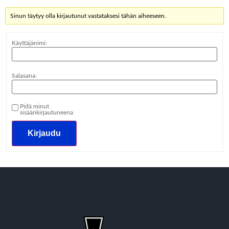
Sinun täytyy olla kirjautunut vastataksesi tähän aiheeseen.
Käyttäjänimi:
Salasana:
Pidä minut
sisäänkirjautuneena
Kirjaudu