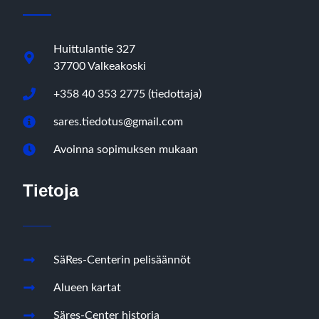
Huittulantie 327
37700 Valkeakoski
+358 40 353 2775 (tiedottaja)
sares.tiedotus@gmail.com
Avoinna sopimuksen mukaan
Tietoja
SäRes-Centerin pelisäännöt
Alueen kartat
Säres-Center historia