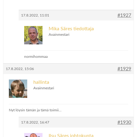
#1927
17.8.2022, 11:01
Mika Säres tiedottaja
Avainmestari
normihommaa
#1929
17.8.2022, 15:06
hallinta
Avainmestari
Nyt löysin tämän ja tämä toimii…
#1930
17.8.2022, 16:47
Ilsu Säres johtokunta