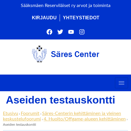
Sääksmäen Reserviläiset ry arvot ja toiminta
KIRJAUDU
YHTEYSTIEDOT
Aseiden testauskontti
Etusivu
Foorumit
Säres-Centerin kehittäminen ja yleinen
›
›
keskustelufoorumi
4. Huolto/Offgame-alueen kehittäminen
›
›
Aseiden testauskontti