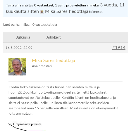
3 vuotta, 11
Tämä aihe sisältää 0 vastaukset, 1 ääni, ja päivitettiin viimeksi
kuukautta sitten
Mika Säres tiedottaja
toimesta.
Luet parhaimillaan 0 vastausketjuja
Julkaisija
Artikkelit
#1914
16.8.2022, 22:09
Mika Säres tiedottaja
Avainmestari
Kontin tarkoituksena on taata turvallinen aseiden mittaus ja
hopinsäätöpaikka huolto/offgame-alueelle siten, että laukaukset
suuntautuvat peli/taistelualueelle. Konttiin käynti on huoltoalueelta ja
sieltä ei pääse pelialueelle. Erillinen tila kronometrille sekä aseiden
säätöpaikat noin 15 hengelle kerrallaan. Maalialueella on etäisyysmerkit
joita ammutaan.