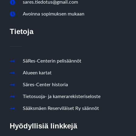
sares.tiedotus@gmail.com
Avoinna sopimuksen mukaan
Tietoja
SäRes-Centerin pelisäännöt
Alueen kartat
Säres-Center historia
Tietosuoja- ja kamerarekisteriseloste
Sääksmäen Reserviläiset Ry säännöt
Hyödyllisiä linkkejä