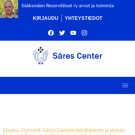
Sääksmäen Reserviläiset ry arvot ja toiminta
KIRJAUDU
YHTEYSTIEDOT
Vastaa aiheeseen:
Asiaa johtokunnalle?
Etusivu
Foorumit
Säres-Centerin kehittäminen ja yleinen
›
›