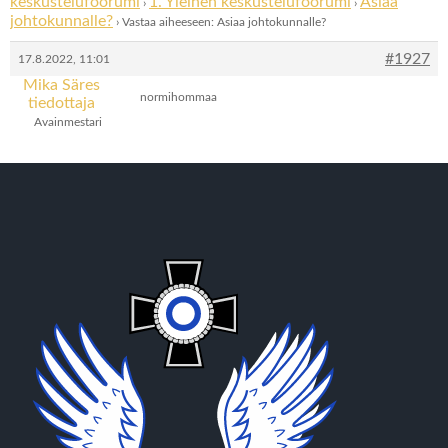
keskustelufoorumi
1. Yleinen keskustelufoorumi
Asiaa
›
›
johtokunnalle?
›
Vastaa aiheeseen: Asiaa johtokunnalle?
#1927
17.8.2022, 11:01
Mika Säres
normihommaa
tiedottaja
Avainmestari