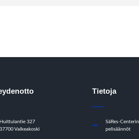
eydenotto
Tietoja
Huittulantie 327
SäRes-Centerin
37700 Valkeakoski
pelisäännöt