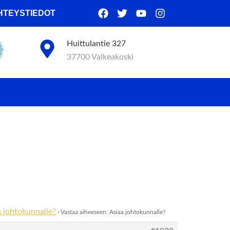
HTEYSTIEDOT
Huittulantie 327
37700 Valkeakoski
a
a johtokunnalle?
›
Vastaa aiheeseen: Asiaa johtokunnalle?