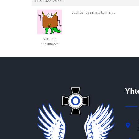
17.8.2022, 20:04
Jaahas, löysin mä tänne. . .
Nimetön
Ei-aktiivinen
Yht