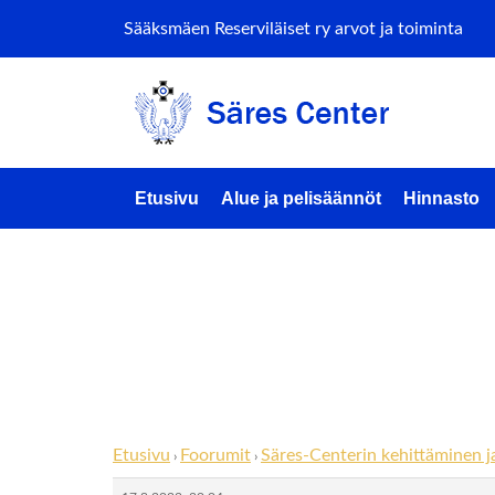
Sääksmäen Reserviläiset ry arvot ja toiminta
Etusivu
Alue ja pelisäännöt
Hinnasto
Vastaa ai
johtokunn
Etusivu
Foorumit
Säres-Centerin kehittäminen j
›
›