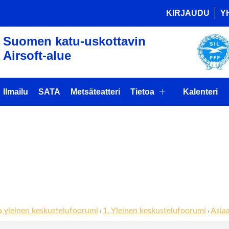
KIRJAUDU
Y
Suomen katu-uskottavin
Airsoft-alue
Ilmailu
SATA
Metsäteatteri
Tietoa
Kalenteri
heeseen: Asia
alle?
a yleinen keskustelufoorumi
1. Yleinen keskustelufoorumi
Asia
›
›