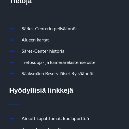
Tietoja
SäRes-Centerin pelisäännöt
Alueen kartat
Säres-Center historia
Tietosuoja- ja kamerarekisteriseloste
Sääksmäen Reserviläiset Ry säännöt
Hyödyllisiä linkkejä
Airsoft-tapahtumat: kuulaportti.fi