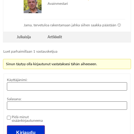
Avainmestari
Jama, tervetuloa rakentamaan jahka siihen saakka päästään 🙂
Julkaisija
Artikkelit
Luet parhaimillaan 1 vastausketjua
Sinun täytyy olla kirjautunut vastataksesi tähän aiheeseen.
Käyttäjänimi:
Salasana:
Pidä minut
sisäänkirjautuneena
Kirjaudu