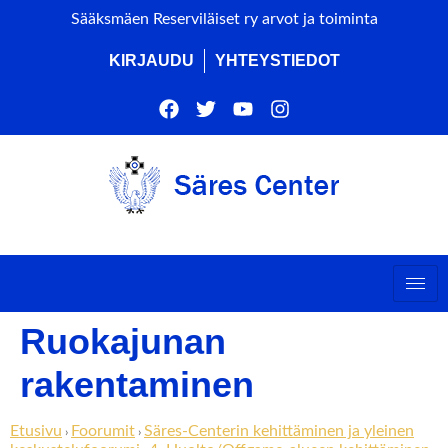
Sääksmäen Reserviläiset ry arvot ja toiminta
KIRJAUDU
YHTEYSTIEDOT
Ruokajunan
rakentaminen
Etusivu
Foorumit
Säres-Centerin kehittäminen ja yleinen
›
›