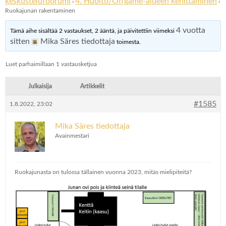
keskustelufoorumi
4. Huolto/Offgame-alueen kehittäminen
›
›
Ruokajunan rakentaminen
4 vuotta
Tämä aihe sisältää 2 vastaukset, 2 ääntä, ja päivitettiin viimeksi
sitten
Mika Säres tiedottaja
toimesta.
Luet parhaimillaan 1 vastausketjua
Julkaisija
Artikkelit
#1585
1.8.2022, 23:02
Mika Säres tiedottaja
Avainmestari
Ruokajunasta on tulossa tällainen vuonna 2023, mitäs mielipiteitä?