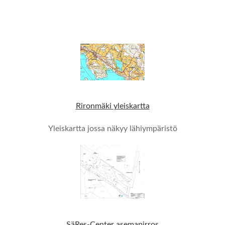
Rironmäki yleiskartta
Yleiskartta jossa näkyy lähiympäristö
SäRes-Center asemapirros