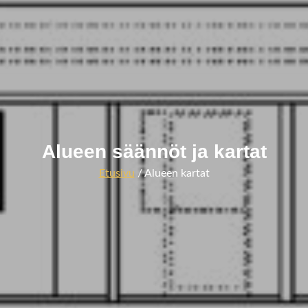
Alueen säännöt ja kartat
Etusivu
/ Alueen kartat