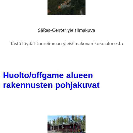
SäRes-Center yleisilmakuva
Tästä löydät tuoreimman yleisilmakuvan koko alueesta
Huolto/offgame alueen
rakennusten pohjakuvat