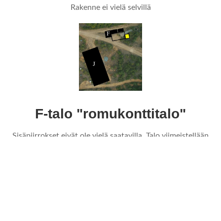
Rakenne ei vielä selvillä
F-talo "romukonttitalo"
Sisäpiirrokset eivät ole vielä saatavilla. Talo viimeistellään
kevään 2024 aikana​​