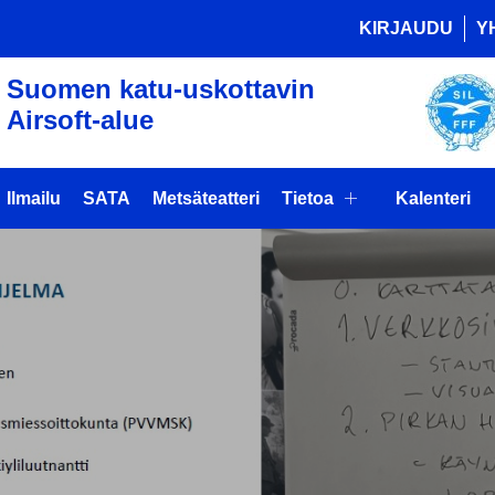
KIRJAUDU
Y
Suomen katu-uskottavin
Airsoft-alue
Ilmailu
SATA
Metsäteatteri
Tietoa
Kalenteri