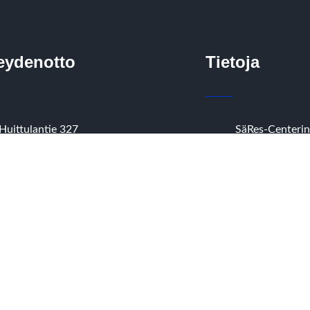
eydenotto
Tietoja
Huittulantie 327
SäRes-Centerin
37700 Valkeakoski
pelisäännöt
+358 40 353 2775 (tiedottaja)
Alueen kartat
sares.tiedotus@gmail.com
Säres-Center hi
Avoinna sopimuksen mukaan
Tietosuoja- ja
kamerarekisteri
Sääksmäen
Reserviläiset R
säännöt