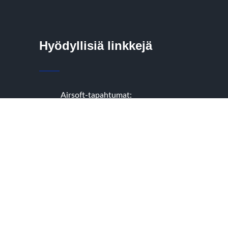
Hyödyllisiä linkkejä
Airsoft-tapahtumat:
kuulaportti.fi
Aseet: Atom Airsoft
storia
Maanpuolustus: MPK
Pirkanmaasoft Ry
seloste
Suomen Ilmailuliitto Ry
y