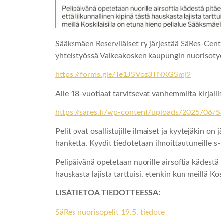
Sääksmäen Reserviläiset ry järjestää SäRes-Cente
yhteistyössä Valkeakosken kaupungin nuorisotyön
https://forms.gle/Te1JSVoz3TNXGSmj9
Alle 18-vuotiaat tarvitsevat vanhemmilta kirjal
https://sares.fi/wp-content/uploads/2025/06/S
Pelit ovat osallistujille ilmaiset ja kyytejäkin on
hanketta. Kyydit tiedotetaan ilmoittautuneille s-p
Pelipäivänä opetetaan nuorille airsoftia kädestä 
hauskasta lajista tarttuisi, etenkin kun meillä Ko
LISÄTIETOA TIEDOTTEESSA:
SäRes nuorisopelit 19.5. tiedote