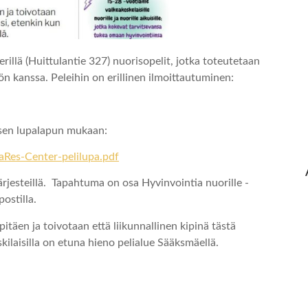
rillä (Huittulantie 327) nuorisopelit, jotka toteutetaan
 kanssa. Peleihin on erillinen ilmoittautuminen:
lisen lupalapun mukaan:
aRes-Center-pelilupa.pdf
 järjesteillä. Tapahtuma on osa Hyvinvointia nuorille -
ostilla.
pitäen ja toivotaan että liikunnallinen kipinä tästä
skilaisilla on etuna hieno pelialue Sääksmäellä.