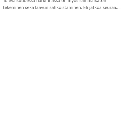
Tulevaisuudessa harkinnassa on myös sammalkaton
tekeminen sekä laavun sähköistäminen. Eli jatkoa seuraa….
Vastaa
Sinun täytyy
kirjautua sisään
kommentoidaksesi.
EDELLINEN
SEURAAVA
J-talon (päiväkoti) esittely
Pirkan viestin artikkeli SäRes-Centeristä
Viimeisimmät artikkelit