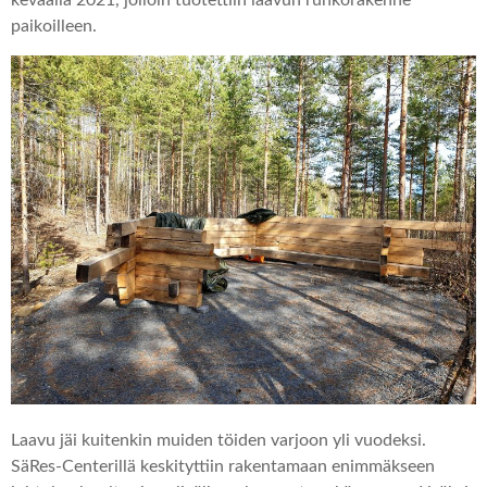
keväällä 2021, jolloin tuotettiin laavun runkorakenne
paikoilleen.
Laavu jäi kuitenkin muiden töiden varjoon yli vuodeksi.
SäRes-Centerillä keskityttiin rakentamaan enimmäkseen