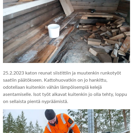
25.2.2023 katon reunat siistittiin ja muutenkin runkotyöt
saatiin päätökseen.
Kattohuovatkin on jo hankittu,
odotellaan kuitenkin vähän lämpöisempiä kelejä
asentamiselle. Isot työt alkavat kuitenkin jo olla tehty, loppu
on sellaista pientä nypräämistä.