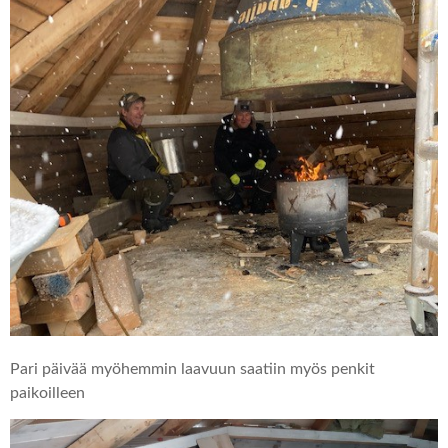
Pari päivää myöhemmin laavuun saatiin myös penkit
paikoilleen