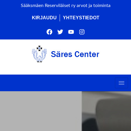
Sääksmäen Reserviläiset ry arvot ja toiminta
KIRJAUDU
YHTEYSTIEDOT