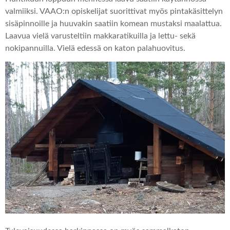
valmiiksi. VAAO:n opiskelijat suorittivat myös pintakäsittelyn
sisäpinnoille ja huuvakin saatiin komean mustaksi maalattua.
Laavua vielä varusteltiin makkaratikuilla ja lettu- sekä
nokipannuilla. Vielä edessä on katon palahuovitus.