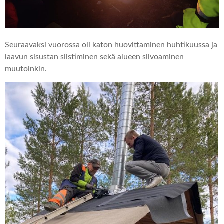
Seuraavaksi vuorossa oli katon huovittaminen huhtikuussa ja
laavun sisustan siistiminen sekä alueen siivoaminen
muutoinkin.