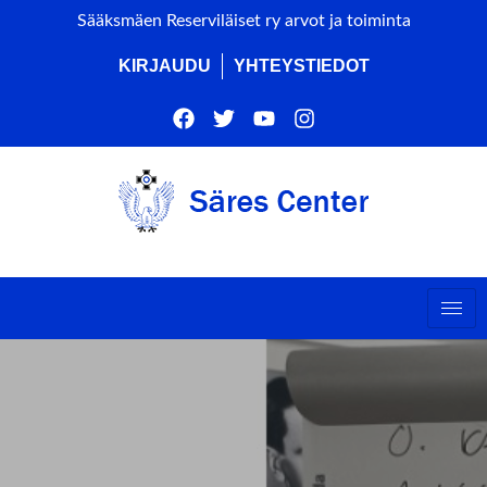
Sääksmäen Reserviläiset ry arvot ja toiminta
KIRJAUDU
YHTEYSTIEDOT