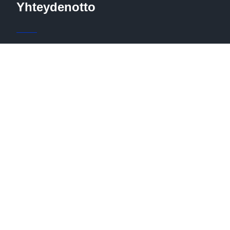
Yhteydenotto
Huittulantie 327
37700 Valkeakoski
+358 40 353 2775 (tiedottaja)
sares.tiedotus@gmail.com
Avoinna sopimuksen mukaan
Tietoja
SäRes-Centerin pelisäännöt
Alueen kartat