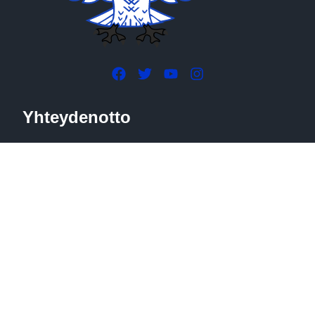
Yhteydenotto
Huittulantie 327
37700 Valkeakoski
+358 40 353 2775 (tiedottaja)
sares.tiedotus@gmail.com
Avoinna sopimuksen mukaan