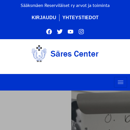
Sääksmäen Reserviläiset ry arvot ja toiminta
KIRJAUDU
YHTEYSTIEDOT